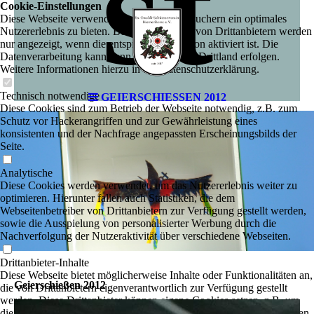
st
Cookie-Einstellungen
Diese Webseite verwendet Cookies, um Besuchern ein optimales
Nutzererlebnis zu bieten. Bestimmte Inhalte von Drittanbietern werden
nur angezeigt, wenn die entsprechende Option aktiviert ist. Die
Datenverarbeitung kann dann auch in einem Drittland erfolgen.
Weitere Informationen hierzu in der Datenschutzerklärung.
Technisch notwendige
GEIERSCHIESSEN 2012
Diese Cookies sind zum Betrieb der Webseite notwendig, z.B. zum
Schutz vor Hackerangriffen und zur Gewährleistung eines
konsistenten und der Nachfrage angepassten Erscheinungsbilds der
Seite.
Analytische
Diese Cookies werden verwendet, um das Nutzererlebnis weiter zu
optimieren. Hierunter fallen auch Statistiken, die dem
Webseitenbetreiber von Drittanbietern zur Verfügung gestellt werden,
sowie die Ausspielung von personalisierter Werbung durch die
Nachverfolgung der Nutzeraktivität über verschiedene Webseiten.
Drittanbieter-Inhalte
Diese Webseite bietet möglicherweise Inhalte oder Funktionalitäten an,
Geierschießen 2012
die von Drittanbietern eigenverantwortlich zur Verfügung gestellt
werden. Diese Drittanbieter können eigene Cookies setzen, z.B. um
die Nutzeraktivität zu verfolgen oder ihre Angebote zu personalisieren