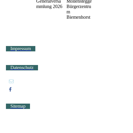
Generalversa
Möllenstegge
mmlung 2026
Bürgerzentru
m
Biemenhorst
Impressum
Datenschutz
Sitemap