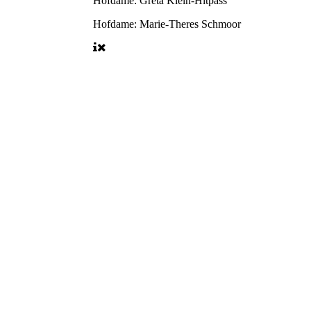
Hofdame:
Greta Klein-Hitpass
Hofdame:
Marie-Theres Schmoor