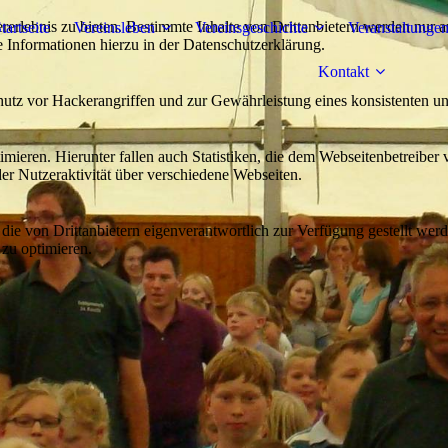
lebnis zu bieten. Bestimmte Inhalte von Drittanbietern werden nur ang
tartseite
Vereinsleben
Vereinsgeschichte
Veranstaltunge
e Informationen hierzu in der Datenschutzerklärung.
Kontakt
utz vor Hackerangriffen und zur Gewährleistung eines konsistenten un
ieren. Hierunter fallen auch Statistiken, die dem Webseitenbetreiber v
r Nutzeraktivität über verschiedene Webseiten.
 die von Drittanbietern eigenverantwortlich zur Verfügung gestellt wer
 zu optimieren.