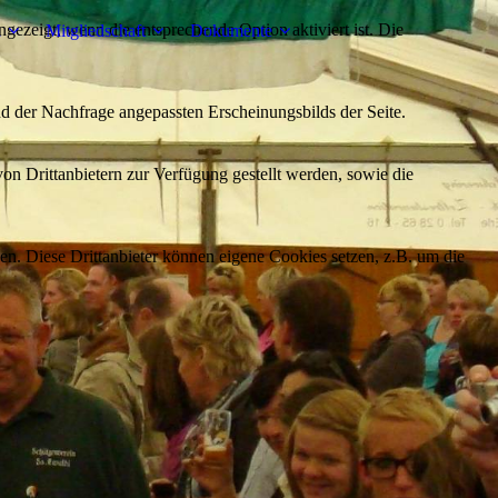
ezeigt, wenn die entsprechende Option aktiviert ist. Die
n
Mitgliedschaft
Dokumente
d der Nachfrage angepassten Erscheinungsbilds der Seite.
on Drittanbietern zur Verfügung gestellt werden, sowie die
den. Diese Drittanbieter können eigene Cookies setzen, z.B. um die