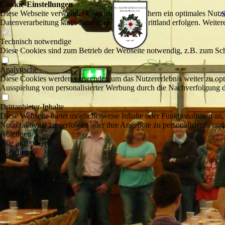
Cookie-Einstellungen
Diese Webseite verwendet Cookies, um Besuchern ein optimales Nutzerer
S
Datenverarbeitung kann dann auch in einem Drittland erfolgen. Weiter
Technisch notwendige
Diese Cookies sind zum Betrieb der Webseite notwendig, z.B. zum Sch
Analytische
Diese Cookies werden verwendet, um das Nutzererlebnis weiter zu optim
Ausspielung von personalisierter Werbung durch die Nachverfolgung de
Drittanbieter-Inhalte
Diese Webseite bietet möglicherweise Inhalte oder Funktionalitäten an,
Nutzeraktivität zu verfolgen oder ihre Angebote zu personalisieren und
Ablehnen
Alle akzeptieren
Speichern